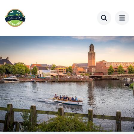
Ga
naar
hoofdinhoud
Toggle search