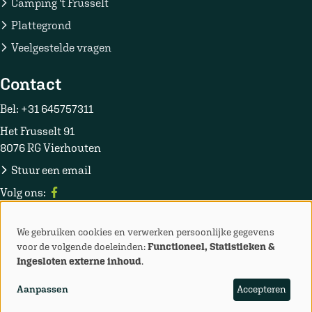
Camping 't Frusselt
Plattegrond
Veelgestelde vragen
Contact
Bel:
+31 645757311
Het Frusselt 91
8076 RG Vierhouten
Stuur een email
Volg ons:
We gebruiken cookies en verwerken persoonlijke gegevens
Gebruik
voor de volgende doeleinden:
Functioneel, Statistieken &
© 2026 Camping Frusselt
Ingesloten externe inhoud
.
van
Voorwaarden
Verhuurplatform door
BonBooking
Aanpassen
Accepteren
persoonlijke