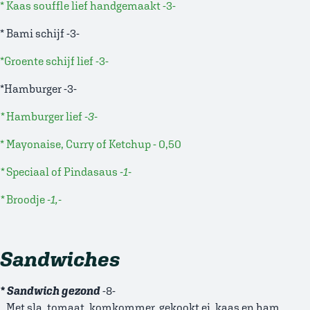
* Kaas souffle lief handgemaakt -3-
* Bami schijf -3-
*Groente schijf lief -3-
*Hamburger -3-
*
Hamburger lief
-3-
* Mayonaise, Curry of Ketchup - 0,50
*
Speciaal of Pindasaus
-1-
*
Broodje
-1,-
Sandwiches
* Sandwich gezond
-8-
Met sla, tomaat, komkommer, gekookt ei, kaas en ham