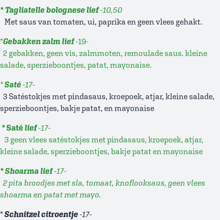
* Tagliatelle bolognese lief
-10,50
Met saus van tomaten, ui, paprika en geen vlees gehakt.
*
Gebakken zalm lief
-19-
2 gebakken, geen vis, zalmmoten, remoulade saus. kleine
salade, sperzieboontjes, patat, mayonaise.
*
Saté
-17-
3 Satéstokjes met pindasaus, kroepoek, atjar, kleine salade,
sperzieboontjes, bakje patat, en mayonaise
*
Saté
lief
-17-
3 geen vlees satéstokjes met pindasaus, kroepoek, atjar,
kleine salade, sperzieboontjes, bakje patat en mayonaise
* Shoarma lief
-17-
2 pita broodjes met sla, tomaat, knoflooksaus, geen vlees
shoarma en patat met mayo.
*
Schnitzel citroentje
-17
-